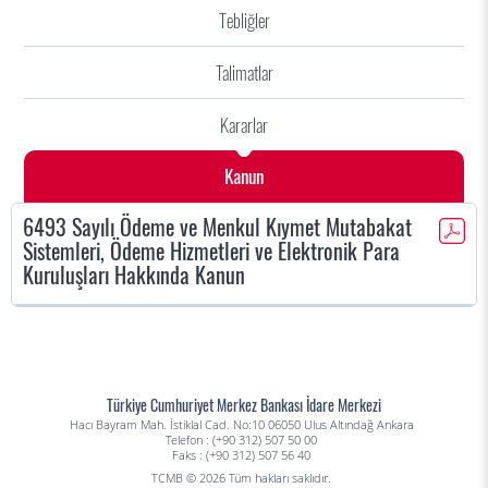
Tebliğler
Talimatlar
Kararlar
Kanun
6493 Sayılı Ödeme ve Menkul Kıymet Mutabakat
Sistemleri, Ödeme Hizmetleri ve Elektronik Para
Kuruluşları Hakkında Kanun
Türkiye Cumhuriyet Merkez Bankası İdare Merkezi
Hacı Bayram Mah. İstiklal Cad. No:10 06050 Ulus Altındağ Ankara
Telefon : (+90 312) 507 50 00
Faks : (+90 312) 507 56 40
TCMB © 2026 Tüm hakları saklıdır.