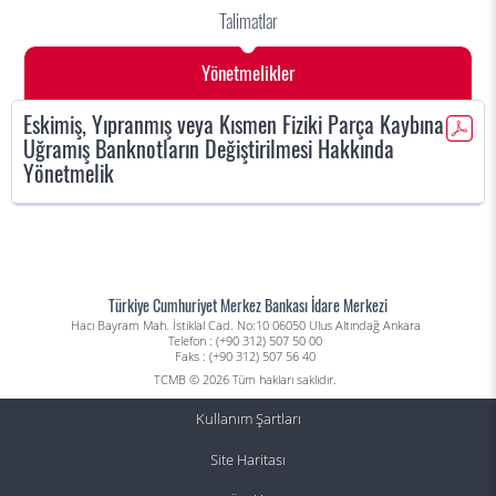
Talimatlar
Yönetmelikler
Eskimiş, Yıpranmış veya Kısmen Fiziki Parça Kaybına
Uğramış Banknotların Değiştirilmesi Hakkında
Yönetmelik
Türkiye Cumhuriyet Merkez Bankası İdare Merkezi
Hacı Bayram Mah. İstiklal Cad. No:10 06050 Ulus Altındağ Ankara
Telefon : (+90 312) 507 50 00
Faks : (+90 312) 507 56 40
TCMB © 2026 Tüm hakları saklıdır.
Kullanım Şartları
Site Haritası