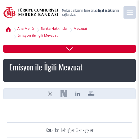
Merkez Bankasının temel amacı
fiyat istikrarını
sağlamaktır.
Ana Menü
Banka Hakkında
Mevzuat
Emisyon ile İlgili Mevzuat
Emisyon ile İlgili Mevzuat
Kararlar Tebliğler Genelgeler