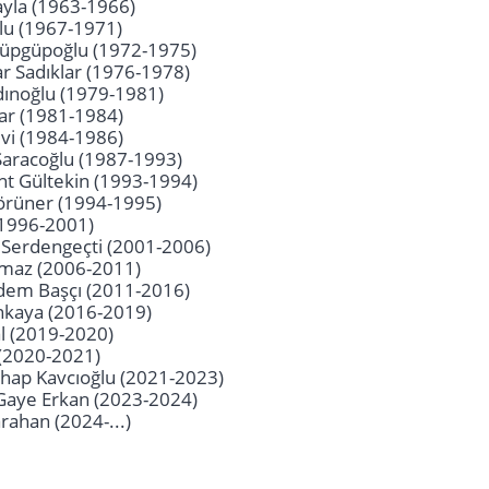
ayla (1963-1966)
lu (1967-1971)
pgüpoğlu (1972-1975)
r Sadıklar (1976-1978)
dınoğlu (1979-1981)
ar (1981-1984)
vi (1984-1986)
Saracoğlu (1987-1993)
nt Gültekin (1993-1994)
örüner (1994-1995)
(1996-2001)
 Serdengeçti (2001-2006)
maz (2006-2011)
rdem Başçı (2011-2016)
nkaya (2016-2019)
l (2019-2020)
 (2020-2021)
ahap Kavcıoğlu (2021-2023)
 Gaye Erkan (2023-2024)
arahan (2024-...)