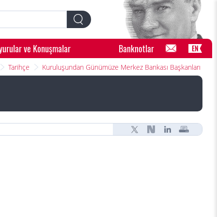
yurular ve Konuşmalar
Banknotlar
EN
Tarihçe
Kuruluşundan Günümüze Merkez Bankası Başkanları