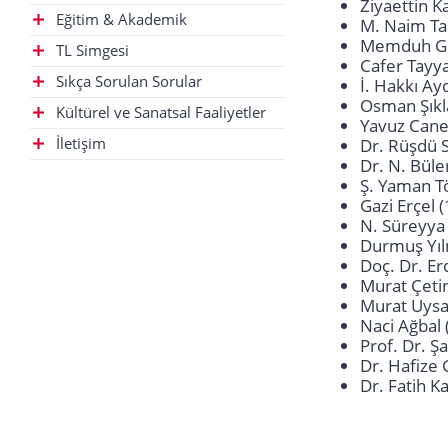
Ziyaettin K
Eğitim & Akademik
M. Naim Ta
Memduh Gü
TL Simgesi
Cafer Tayya
Sıkça Sorulan Sorular
İ. Hakkı Ay
Osman Şıkl
Kültürel ve Sanatsal Faaliyetler
Yavuz Cane
İletişim
Dr. Rüşdü 
Dr. N. Büle
Ş. Yaman T
Gazi Erçel 
N. Süreyya
Durmuş Yıl
Doç. Dr. E
Murat Çeti
Murat Uysa
Naci Ağbal
Prof. Dr. Ş
Dr. Hafize
Dr. Fatih K