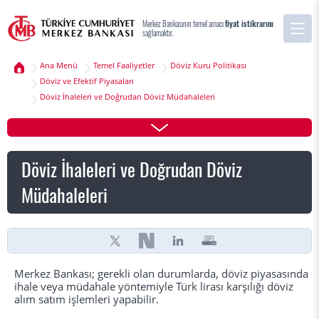
Merkez Bankasının temel amacı
fiyat istikrarını
sağlamaktır.
Ana Menü
Temel Faaliyetler
Döviz Kuru Politikası
Döviz ve Efektif Piyasaları
Döviz İhaleleri ve Doğrudan Döviz Müdahaleleri
Döviz İhaleleri ve Doğrudan Döviz
Müdahaleleri
Merkez Bankası; gerekli olan durumlarda, döviz piyasasında
ihale veya müdahale yöntemiyle Türk lirası karşılığı döviz
alım satım işlemleri yapabilir.