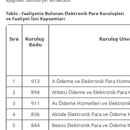
aşağıdaki tabloda yer almaktadır.
Tablo - Faaliyette Bulunan Elektronik Para Kuruluşları
ve Faaliyet İzni Kapsamları
Sıra
Kuruluş
Kuruluş Unv
Kodu
1
913
A Ödeme ve Elektronik Para Hizmet
2
894
Ahlatcı Ödeme ve Elektronik Para H
3
911
As Ödeme Hizmetleri ve Elektronik
4
836
Aköde Elektronik Para ve Ödeme H
5
844
Beeso Elektronik Para ve Ödeme K