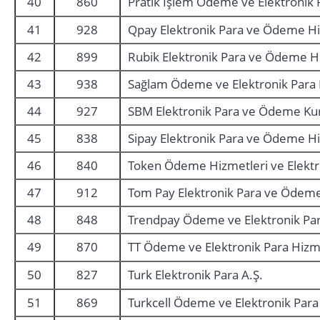
40
860
Pratik İşlem Ödeme ve Elektronik 
41
928
Qpay Elektronik Para ve Ödeme Hi
42
899
Rubik Elektronik Para ve Ödeme Hi
43
938
Sağlam Ödeme ve Elektronik Para H
44
927
SBM Elektronik Para ve Ödeme Kur
45
838
Sipay Elektronik Para ve Ödeme Hi
46
840
Token Ödeme Hizmetleri ve Elektro
47
912
Tom Pay Elektronik Para ve Ödeme
48
848
Trendpay Ödeme ve Elektronik Par
49
870
TT Ödeme ve Elektronik Para Hizme
50
827
Turk Elektronik Para A.Ş.
51
869
Turkcell Ödeme ve Elektronik Para 