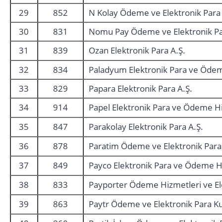
29
852
N Kolay Ödeme ve Elektronik Para 
30
831
Nomu Pay Ödeme ve Elektronik Par
31
839
Ozan Elektronik Para A.Ş.
32
834
Paladyum Elektronik Para ve Ödem
33
829
Papara Elektronik Para A.Ş.
34
914
Papel Elektronik Para ve Ödeme Hi
35
847
Parakolay Elektronik Para A.Ş.
36
878
Paratim Ödeme ve Elektronik Para
37
849
Payco Elektronik Para ve Ödeme Hi
38
833
Payporter Ödeme Hizmetleri ve Ele
39
863
Paytr Ödeme ve Elektronik Para Ku