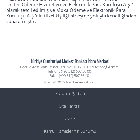
United Ödeme Hizmetleri ve Elektronik Para Kuruluşu A.Ş."
olarak tescil edilmiş ve Moka Ödeme ve Elektronik Para
Kuruluşu A.Ş.'nin tüzel kişiliği birleşme yoluyla kendiliğinden
sona ermiştir.
Türkiye Cumhuriyet Merkez Bankası İdare Merkezi
Hacı Bayram Mah. İstiklal Cad. No:10 06050 Ulus Altındağ Ankara
Telefon : (+90 312) 507 50 00
Faks : (+90 312) 507 56 40
TCMB © 2026 Tüm hakları saklıdır.
Kullanım Şartları
Site Haritası
Üyelik
Kamu Hizmetlerinin Sunumu