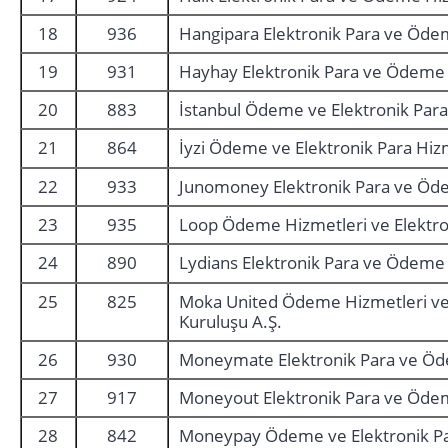
18
936
Hangipara Elektronik Para ve Ödem
19
931
Hayhay Elektronik Para ve Ödeme 
20
883
İstanbul Ödeme ve Elektronik Para
21
864
İyzi Ödeme ve Elektronik Para Hizm
22
933
Junomoney Elektronik Para ve Öde
23
935
Loop Ödeme Hizmetleri ve Elektron
24
890
Lydians Elektronik Para ve Ödeme 
25
825
Moka United Ödeme Hizmetleri ve 
Kuruluşu A.Ş.
26
930
Moneymate Elektronik Para ve Öd
27
917
Moneyout Elektronik Para ve Ödem
28
842
Moneypay Ödeme ve Elektronik Par